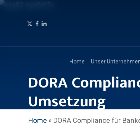
Skip
to
x-
facebook
linkedin
instagram
phone
email
main
twitter
content
Home
Unser Unternehme
DORA Complianc
Umsetzung
Home
»
DORA Compliance für Bank