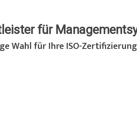
stleister für Management
e Wahl für Ihre ISO-Zertifizierung
REAKTIONSZEI
SCHNELLIGKEIT
Innerhalb von 24
Wir zertifizieren
erhalten Sie Ihr
ie innerhalb von 2
unverbindliche