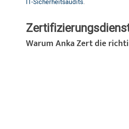
IT-Sicherheitsaudits
.
Zertifizierungsdien
Warum Anka Zert die richtig
ZERTIFIZIERUNGSKOSTEN
Ihre ISO-Zertifizierung
S
schon ab 1.250.- €