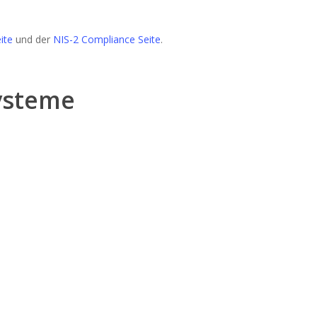
ite
und der
NIS-2 Compliance Seite
.
systeme
FLEXIBILITÄT
n
Wir auditieren Sie auch an
Sonn- und Feiertagen.