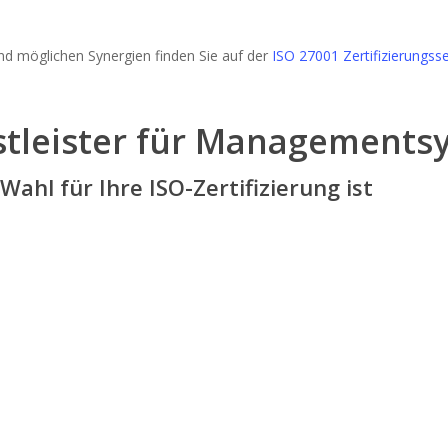
nd möglichen Synergien finden Sie auf der
ISO 27001 Zertifizierungsse
nstleister für Management
ahl für Ihre ISO-Zertifizierung ist
SCHNELLIGKEIT
REAKTIONSZEIT
Wir zertifizieren Sie
Innerhalb von 24 h erhalte
innerhalb von 2 – 4
Sie Ihr unverbindliches