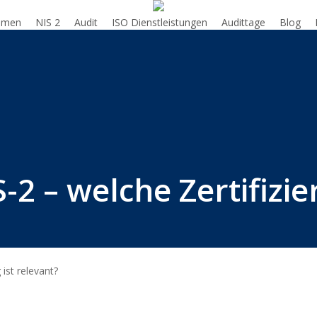
hmen
NIS 2
Audit
ISO Dienstleistungen
Audittage
Blog
-2 – welche Zertifizie
ist relevant?