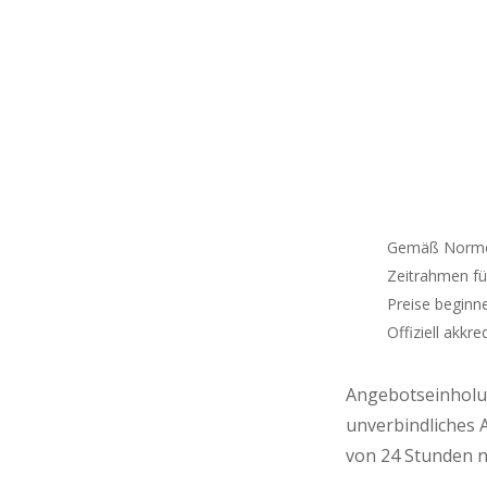
Gemäß Normen
Zeitrahmen fü
Preise beginn
Offiziell akkred
Angebotseinholun
unverbindliches 
von 24 Stunden n