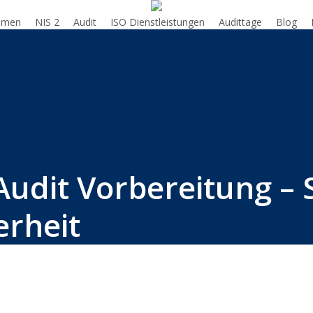
hmen
NIS 2
Audit
ISO Dienstleistungen
Audittage
Blog
udit Vorbereitung – S
erheit