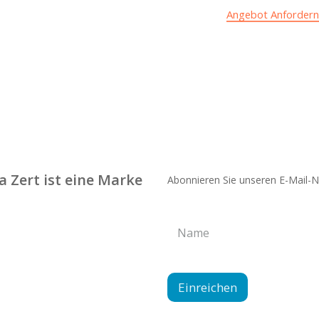
Angebot Anforder
Zert ist eine Marke
Abonnieren Sie unseren E-Mail-N
N
a
m
e
*
Einreichen