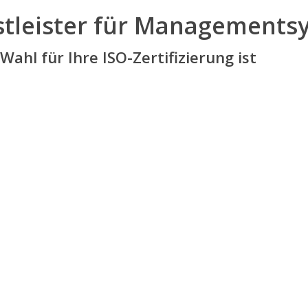
nstleister für Management
ahl für Ihre ISO-Zertifizierung ist
SCHNELLIGKEIT
REAKTIONSZEIT
Wir zertifizieren Sie
Innerhalb von 24 h erhalte
innerhalb von 2 – 4
Sie Ihr unverbindliches
Wochen.
Angebot.