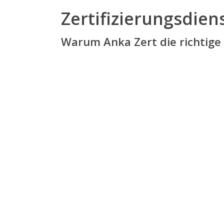
Zertifizierungsdie
Warum Anka Zert die richtige W
ZERTIFIZIERUNGSKOSTEN
Ihre ISO-Zertifizierung schon ab
1.250.- €