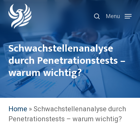
Skip
search
to
Menu
main
content
Schwachstellenanalyse
durch Penetrationstests –
warum wichtig?
Home
»
Schwachstellenanalyse durch
Penetrationstests – warum wichtig?