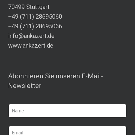
70499 Stuttgart
+49 (711) 28695060
+49 (711) 28695066
info@ankazert.de
www.ankazert.de
Abonnieren Sie unseren E-Mail-
Newsletter
N
a
m
e
E
*
m