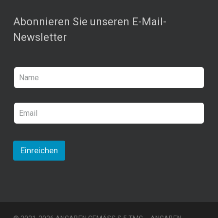
Abonnieren Sie unseren E-Mail-
Newsletter
N
a
m
e
E
*
m
a
i
l
Einreichen
*