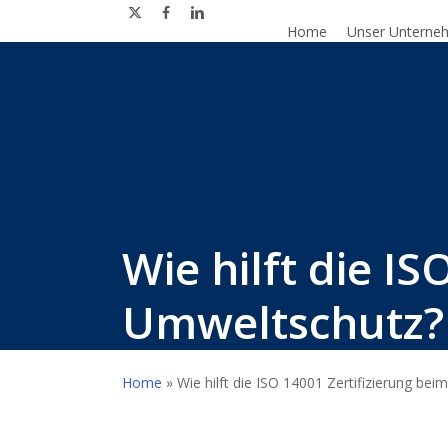
x-
facebook
linkedin
instagram
phone
email
Skip
twitter
Home
Unser Unterne
to
main
content
Wie hilft die I
Umweltschutz?
Home
»
Wie hilft die ISO 14001 Zertifizierung be