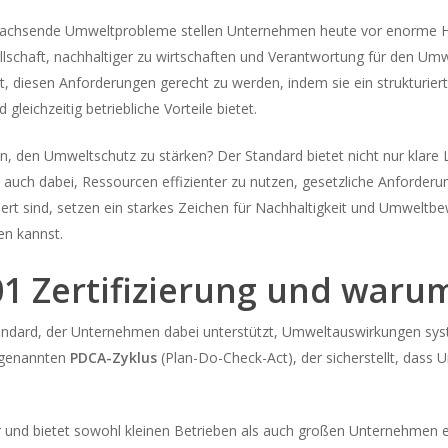
chsende Umweltprobleme stellen Unternehmen heute vor enorme Her
llschaft, nachhaltiger zu wirtschaften und Verantwortung für den U
t, diesen Anforderungen gerecht zu werden, indem sie ein struktu
leichzeitig betriebliche Vorteile bietet.
 den Umweltschutz zu stärken? Der Standard bietet nicht nur klare L
uch dabei, Ressourcen effizienter zu nutzen, gesetzliche Anforderun
ert sind, setzen ein starkes Zeichen für Nachhaltigkeit und Umweltbew
en kannst.
01 Zertifizierung und warum 
 Standard, der Unternehmen dabei unterstützt, Umweltauswirkungen 
ogenannten
PDCA-Zyklus
(Plan-Do-Check-Act), der sicherstellt, dass 
und bietet sowohl kleinen Betrieben als auch großen Unternehmen ei