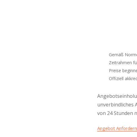
Gemäß Normen
Zeitrahmen fü
Preise beginn
Offiziell akkred
Angebotseinholun
unverbindliches 
von 24 Stunden n
Angebot Anforder