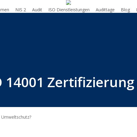
hmen
NIS 2
Audit
ISO Dienstleistungen
Audittage
Blog
SO 14001 Zertifizierun
im Umweltschutz?