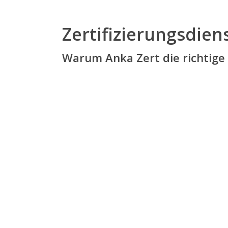
Zertifizierungsdie
Warum Anka Zert die richtige W
ZERTIFIZIERUNGSKOSTEN
Ihre ISO-Zertifizierung schon ab
1.250.- €