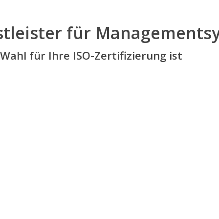
nstleister für Management
ahl für Ihre ISO-Zertifizierung ist
SCHNELLIGKEIT
REAKTIONSZEIT
Wir zertifizieren Sie
Innerhalb von 24 h erhalte
innerhalb von 2 – 4
Sie Ihr unverbindliches
Wochen.
Angebot.